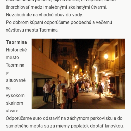
šnorchlovať medzi malebnými skalnatými útvarmi.
Nezabudnite na vhodnú obuv do vody.
Po dobrom kúpaní odporúčame poobednú a večernú
návštevu mesta Taormina.
Taormina
Historické
mesto
Taormina
je
situované
na
vysokom
skalnom
útvare.
Odporúčame auto odstaviť na záchytnom parkovisku a do
samotného mesta sa za mierny poplatok dostať lanovkou.