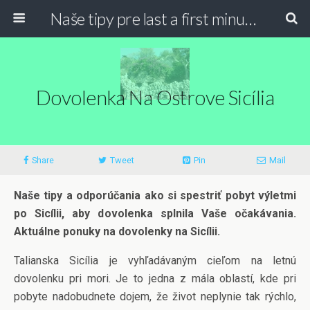
Naše tipy pre last a first minute dovolenky
Dovolenka Na Ostrove Sicília
Share
Tweet
Pin
Mail
Naše tipy a odporúčania ako si spestriť pobyt výletmi
po Sicílii, aby dovolenka splnila Vaše očakávania.
Aktuálne ponuky na dovolenky na Sicílii.
Talianska Sicília je vyhľadávaným cieľom na letnú
dovolenku pri mori. Je to jedna z mála oblastí, kde pri
pobyte nadobudnete dojem, že život neplynie tak rýchlo,