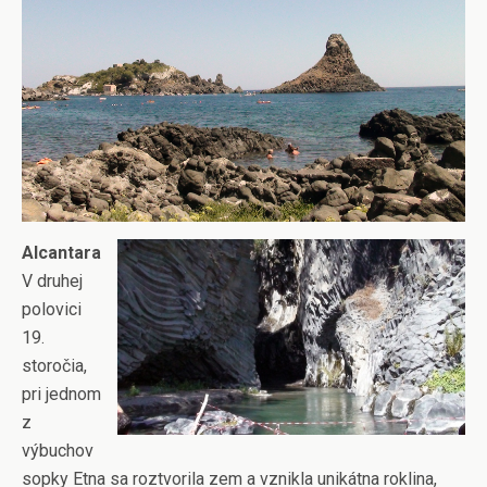
Alcantara
V druhej
polovici
19.
storočia,
pri jednom
z
výbuchov
sopky Etna sa roztvorila zem a vznikla unikátna roklina,