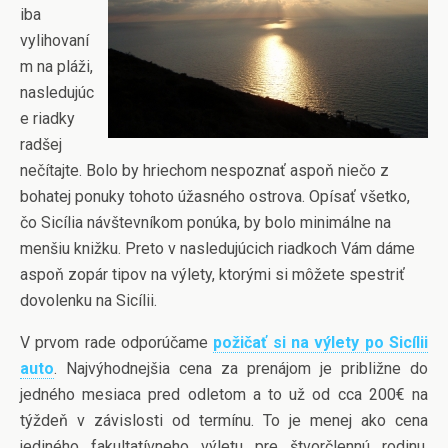
iba
vylihovaní
m na pláži,
nasledujúc
e riadky
radšej
nečítajte. Bolo by hriechom nespoznať aspoň niečo z
bohatej ponuky tohoto úžasného ostrova. Opísať všetko,
čo Sicília návštevníkom ponúka, by bolo minimálne na
menšiu knižku. Preto v nasledujúcich riadkoch Vám dáme
aspoň zopár tipov na výlety, ktorými si môžete spestriť
dovolenku na Sicílii.
V prvom rade odporúčame
požičať si na výlety po Sicílii
auto
. Najvýhodnejšia cena za prenájom je približne do
jedného mesiaca pred odletom a to už od cca 200€ na
týždeň v závislosti od termínu. To je menej ako cena
jediného fakultatívneho výletu pre štvorčlennú rodinu,