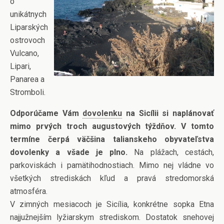
o
unikátnych
Liparských
ostrovoch
Vulcano,
Lipari,
Panarea a
Stromboli.
Odporúčame Vám
dovolenku
na Sicílii si naplánovať
mimo prvých troch augustových týždňov. V tomto
termíne čerpá väčšina talianskeho obyvateľstva
dovolenky a všade je plno.
Na plážach, cestách,
parkoviskách i pamätihodnostiach. Mimo nej vládne vo
všetkých strediskách kľud a pravá stredomorská
atmosféra.
V zimných mesiacoch je Sicília, konkrétne sopka Etna
najjužnejším lyžiarskym strediskom. Dostatok snehovej