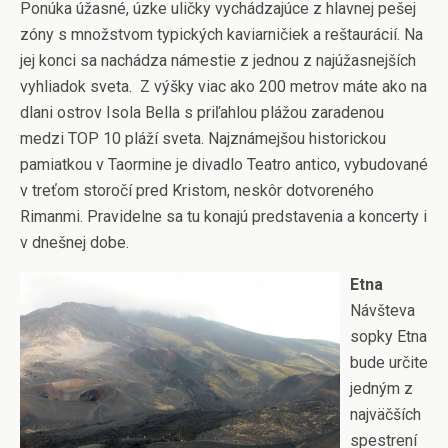
Ponúka úžasné, úzke uličky vychádzajúce z hlavnej pešej
zóny s množstvom typických kaviarničiek a reštaurácií. Na
jej konci sa nachádza námestie z jednou z najúžasnejších
vyhliadok sveta. Z výšky viac ako 200 metrov máte ako na
dlani ostrov Isola Bella s priľahlou plážou zaradenou
medzi TOP 10 pláží sveta. Najznámejšou historickou
pamiatkou v Taormine je divadlo Teatro antico, vybudované
v treťom storočí pred Kristom, neskôr dotvoreného
Rimanmi. Pravidelne sa tu konajú predstavenia a koncerty i
v dnešnej dobe.
Etna
Návšteva
sopky Etna
bude určite
jedným z
najväčších
spestrení