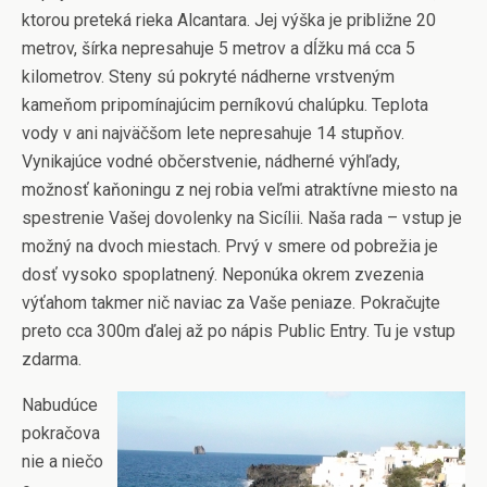
ktorou preteká rieka Alcantara. Jej výška je približne 20
metrov, šírka nepresahuje 5 metrov a dĺžku má cca 5
kilometrov. Steny sú pokryté nádherne vrstveným
kameňom pripomínajúcim perníkovú chalúpku. Teplota
vody v ani najväčšom lete nepresahuje 14 stupňov.
Vynikajúce vodné občerstvenie, nádherné výhľady,
možnosť kaňoningu z nej robia veľmi atraktívne miesto na
spestrenie Vašej
dovolenky
na Sicílii. Naša rada – vstup je
možný na dvoch miestach. Prvý v smere od pobrežia je
dosť vysoko spoplatnený. Neponúka okrem zvezenia
výťahom takmer nič naviac za Vaše peniaze. Pokračujte
preto cca 300m ďalej až po nápis Public Entry. Tu je vstup
zdarma.
Nabudúce
pokračova
nie a niečo