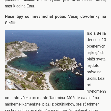
napríklad na Etnu.
Naše tipy čo nevynechať počas Vašej dovolenky na
Sicílii:
Isola Bella
Jednu z 10
ocenených
najkrajších
pláží sveta
nájdete
práve na
Sicílii. Leží
pri
rovnomenn
om ostrovčeku pri meste Taormina. Môžete sa slniť na
nádhernej kamenistej pláži z okrúhliakov, prejsť takmer
suchou nohou po úzkej šiji na ostrov, či zaplávať alebo