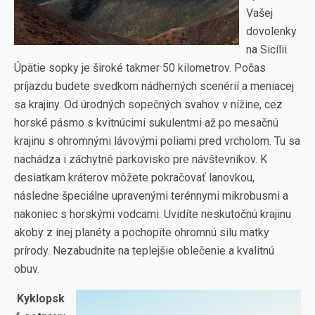
Vašej
dovolenky
na Sicílii.
Úpätie sopky je široké takmer 50 kilometrov. Počas
príjazdu budete svedkom nádherných scenérií a meniacej
sa krajiny. Od úrodných sopečných svahov v nížine, cez
horské pásmo s kvitnúcimi sukulentmi až po mesačnú
krajinu s ohromnými lávovými poliami pred vrcholom. Tu sa
nachádza i záchytné parkovisko pre návštevníkov. K
desiatkam kráterov môžete pokračovať lanovkou,
následne špeciálne upravenými terénnymi mikrobusmi a
nakoniec s horskými vodcami. Uvidíte neskutočnú krajinu
akoby z inej planéty a pochopíte ohromnú silu matky
prírody. Nezabudnite na teplejšie oblečenie a kvalitnú
obuv.
Kyklopsk