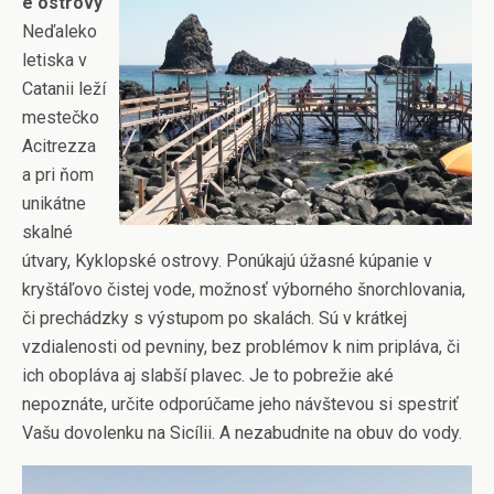
é ostrovy
Neďaleko
letiska v
Catanii leží
mestečko
Acitrezza
a pri ňom
unikátne
skalné
útvary, Kyklopské ostrovy. Ponúkajú úžasné kúpanie v
kryštáľovo čistej vode, možnosť výborného šnorchlovania,
či prechádzky s výstupom po skalách. Sú v krátkej
vzdialenosti od pevniny, bez problémov k nim pripláva, či
ich obopláva aj slabší plavec. Je to pobrežie aké
nepoznáte, určite odporúčame jeho návštevou si spestriť
Vašu dovolenku na Sicílii. A nezabudnite na obuv do vody.