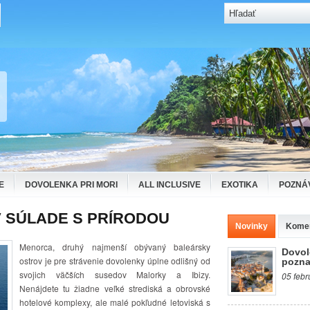
E
DOVOLENKA PRI MORI
ALL INCLUSIVE
EXOTIKA
POZNÁ
 SÚLADE S PRÍRODOU
Novinky
Kome
Menorca, druhý najmenší obývaný baleársky
Dovol
ostrov je pre strávenie dovolenky úplne odlišný od
pozna
svojich väčších susedov Malorky a Ibizy.
05 febr
Nenájdete tu žiadne veľké strediská a obrovské
hotelové komplexy, ale malé pokľudné letoviská s