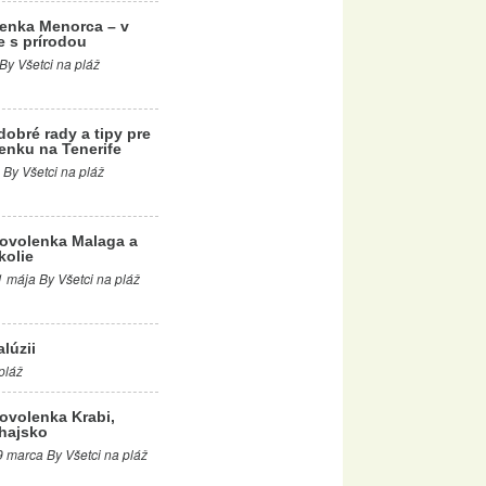
enka Menorca – v
e s prírodou
 By Všetci na pláž
dobré rady a tipy pre
enku na Tenerife
 By Všetci na pláž
ovolenka Malaga a
kolie
1 mája By Všetci na pláž
lúzii
pláž
ovolenka Krabi,
hajsko
9 marca By Všetci na pláž