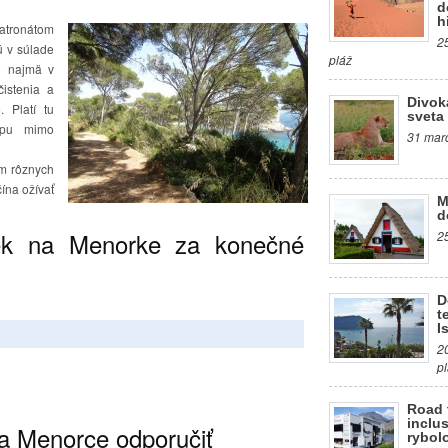
d
h
atronátom
2
ú v súlade
pláž
to najmä v
istenia a
Divok
. Platí tu
sveta
upu mimo
31 marc
ím rôznych
ína ožívať
M
d
iek na Menorke za konečné
2
D
t
I
2
p
Road 
inclus
 Menorce odporučiť
rybol