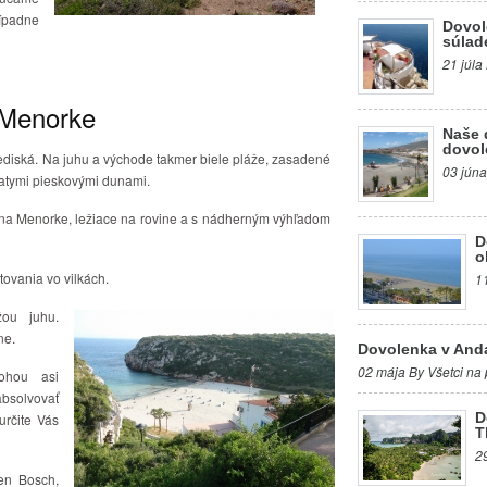
ípadne
Dovol
súlad
21 júla
 Menorke
Naše 
dovol
ediská. Na juhu a východe takmer biele pláže, zasadené
03 júna
iatymi pieskovými dunami.
 na Menorke, ležiace na rovine a s nádherným výhľadom
D
o
ovania vo vilkách.
1
žou juhu.
ne.
Dovolenka v Anda
02 mája By Všetci na 
ohou asi
bsolvovať
D
určite Vás
T
2
en Bosch,