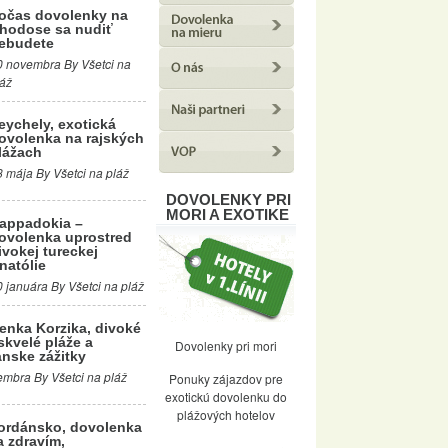
očas dovolenky na
hodose sa nudiť
ebudete
0 novembra By Všetci na
láž
eychely, exotická
ovolenka na rajských
lážach
3 mája By Všetci na pláž
DOVOLENKY PRI
MORI A EXOTIKE
appadokia –
ovolenka uprostred
ivokej tureckej
natólie
0 januára By Všetci na pláž
enka Korzika, divoké
skvelé pláže a
Dovolenky pri mori
nske zážitky
mbra By Všetci na pláž
Ponuky zájazdov pre
exotickú dovolenku do
plážových hotelov
ordánsko, dovolenka
a zdravím,