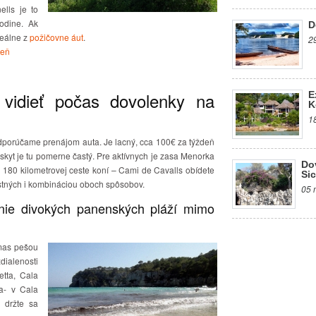
lls je to
odine. Ak
D
deálne z
požičovne áut
.
2
deň
vidieť počas dovolenky na
E
K
1
 odporúčame prenájom auta. Je lacný, cca 100€ za týždeň
skyt je tu pomerne častý. Pre aktívnych je zasa Menorka
Do
kej 180 kilometrovej ceste koní – Cami de Cavalls obídete
Sic
lastných i kombináciou oboch spôsobov.
05 
ie divokých panenských pláží mimo
mas pešou
ialenosti
etta, Cala
a- v Cala
 držte sa