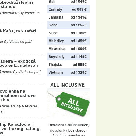
Bali
od 1049€
obrodružstvom i
istóriou
Emiráty
od 689 €
5 decembra By Všetci na
Jamajka
od 1349€
Keňa
od 1255€
á Keňa, top safari
Kuba
od 1180€
Maledivy
od 1459€
a By Všetci na pláž
Maurícius
od 1099€
Seychely
od 1149€
adeira – exotická
Thajsko
od 999€
ovolenka nadosah
5 marca By Všetci na pláž
Vietnam
od 1329€
ALL INCLUSIVE
ovolenka na
ermálnom ostrove
schia
0 februára By Všetci na
láž
trip Kanadou all
Dovolenka all inclusive
,
ive, treking, rafting,
dovolenka bez starostí
ov
Aktuálne ponuky na