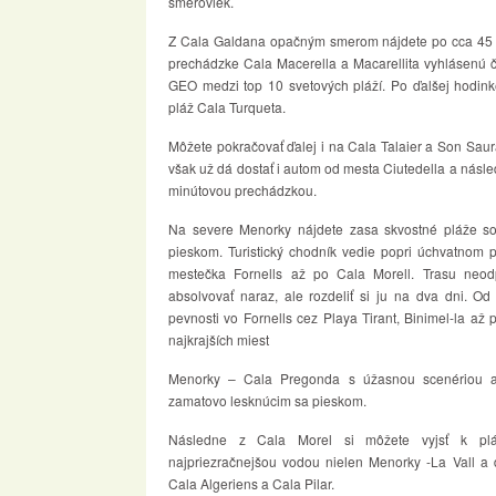
smeroviek.
Z Cala Galdana opačným smerom nájdete po cca 45 
prechádzke Cala Macerella a Macarellita vyhlásenú
GEO medzi top 10 svetových pláží. Po ďalšej hodink
pláž Cala Turqueta.
Môžete pokračovať ďalej i na Cala Talaier a Son Sau
však už dá dostať i autom od mesta Ciutedella a násl
minútovou prechádzkou.
Na severe Menorky nájdete zasa skvostné pláže so 
pieskom. Turistický chodník vedie popri úchvatnom 
mestečka Fornells až po Cala Morell. Trasu neo
absolvovať naraz, ale rozdeliť si ju na dva dni. O
pevnosti vo Fornells cez Playa Tirant, Binimel-la až 
najkrajších miest
Menorky – Cala Pregonda s úžasnou scenériou a
zamatovo lesknúcim sa pieskom.
Následne z Cala Morel si môžete vyjsť k plá
najpriezračnejšou vodou nielen Menorky -La Vall a 
Cala Algeriens a Cala Pilar.