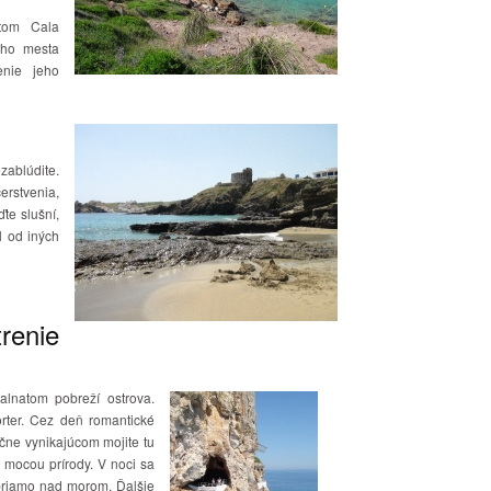
stom Cala
ého mesta
nie jeho
zablúdite.
rstvenia,
te slušní,
el od iných
renie
alnatom pobreží ostrova.
rter. Cez deň romantické
čne vynikajúcom mojite tu
 mocou prírody. V noci sa
priamo nad morom. Ďalšie