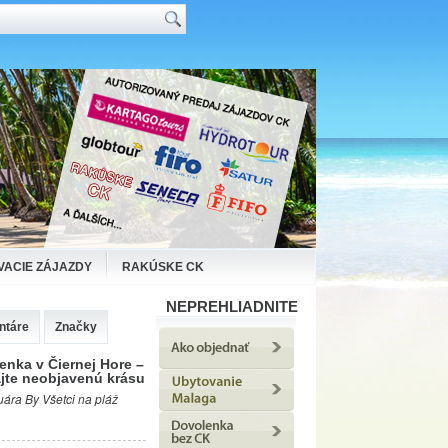
VACIE ZÁJAZDY
RAKÚSKE CK
NEPREHLIADNITE
ntáre
Značky
enka v Čiernej Hore –
jte neobjavenú krásu
uára By Všetci na pláž