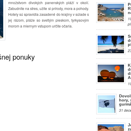
množstvom divokých panenských pláží v okolí.
P
Zabudnite na stres, užite si prírody, mora a pohody.
R
n
Hotely sú spravidla zasadené do krajiny v súlade s
1
jej rázom, pláže so svetlým pieskom, tyrkysovým
p
morom a miernym vstupom určite očaria.
S
d
p
2
šnej ponuky
K
d
d
A
1
Dovol
hory, 
gurmá
31 dece
J
z