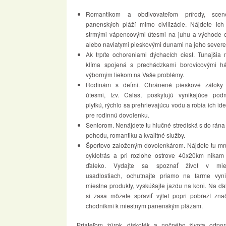
Romantikom a obdivovateľom prírody, scen
panenských pláží mimo civilizácie. Nájdete ich
strmými vápencovými útesmi na juhu a východe o
alebo naviatymi pieskovými dunami na jeho severe
Ak trpíte ochoreniami dýchacích ciest. Tunajšia
klíma spojená s prechádzkami borovicovými há
výborným liekom na Vaše problémy.
Rodinám s deťmi. Chránené pieskové zátoky
útesmi, tzv. Calas, poskytujú vynikajúce podm
plytkú, rýchlo sa prehrievajúcu vodu a robia ich id
pre rodinnú dovolenku.
Seniorom. Nenájdete tu hlučné strediská s do rána
pohodu, romantiku a kvalitné služby.
Športovo založeným dovolenkárom. Nájdete tu mn
cyklotrás a pri rozlohe ostrove 40x20km nikam 
ďaleko. Vydajte sa spoznať život v mie
usadlostiach, ochutnajte priamo na farme vyni
miestne produkty, vyskúšajte jazdu na koni. Na ďa
si zasa môžete spraviť výlet popri pobreží zna
chodníkmi k miestnym panenským plážam.
Priateľom žúrok, diskoték a nočného života odpo