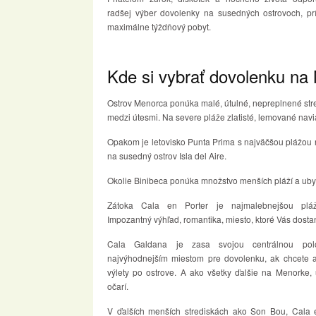
radšej výber dovolenky na susedných ostrovoch, pr
maximálne týždňový pobyt.
Kde si vybrať dovolenku na
Ostrov Menorca ponúka malé, útulné, nepreplnené str
medzi útesmi. Na severe pláže zlatisté, lemované nav
Opakom je letovisko Punta Prima s najväčšou plážou
na susedný ostrov Isla del Aire.
Okolie Binibeca ponúka množstvo menších pláží a ubyt
Zátoka Cala en Porter je najmalebnejšou plá
Impozantný výhľad, romantika, miesto, ktoré Vás dosta
Cala Galdana je zasa svojou centrálnou pol
najvýhodnejším miestom pre dovolenku, ak chcete a
výlety po ostrove. A ako všetky ďalšie na Menorke, 
očarí.
V ďalších menších strediskách ako Son Bou, Cala 