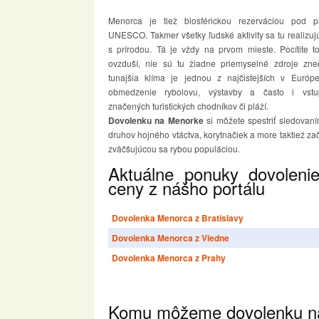
Menorca je tiež biosférickou rezerváciou pod p
UNESCO. Takmer všetky ľudské aktivity sa tu realizuj
s prírodou. Tá je vždy na prvom mieste. Pocítite 
ovzduší, nie sú tu žiadne priemyselné zdroje zneč
tunajšia klíma je jednou z najčistejších v Európe
obmedzenie rybolovu, výstavby a často i vst
značených turistických chodníkov či pláží.
Dovolenku na Menorke
si môžete spestriť sledovan
druhov hojného vtáctva, korytnačiek a more taktiež zač
zväčšujúcou sa rybou populáciou.
Aktuálne ponuky dovolen
ceny z nášho portálu
Dovolenka Menorca z Bratislavy
Dovolenka Menorca z Viedne
Dovolenka Menorca z Prahy
Komu môžeme dovolenku na