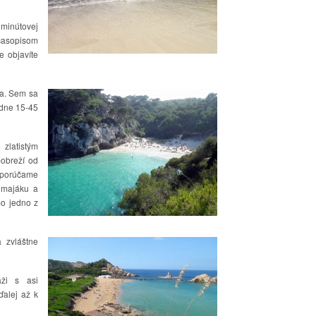
minútovej
 časopisom
e objavíte
ra. Sem sa
edne 15-45
zlatistým
pobreží od
dporúčame
d majáku a
po jedno z
 zvláštne
ži s asi
ďalej až k