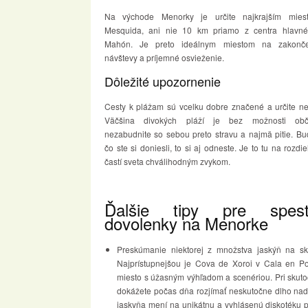
Na východe Menorky je určite najkrajším mie
Mesquida, ani nie 10 km priamo z centra hlavn
Mahón. Je preto ideálnym miestom na zakonče
návštevy a príjemné osvieženie.
Dôležité upozornenie
Cesty k plážam sú vcelku dobre značené a určite ne
Väčšina divokých pláží je bez možnosti obče
nezabudnite so sebou preto stravu a najmä pitie. Buď
čo ste si doniesli, to si aj odneste. Je to tu na rozdi
častí sveta chválihodným zvykom.
Ďalšie tipy pre spest
dovolenky na Menorke
Preskúmanie niektorej z množstva jaskýň na sk
Najprístupnejšou je Cova de Xoroi v Cala en Po
miesto s úžasným výhľadom a scenériou. Pri skuto
dokážete počas dňa rozjímať neskutočne dlho nad
jaskyňa mení na unikátnu a vyhlásenú diskotéku 