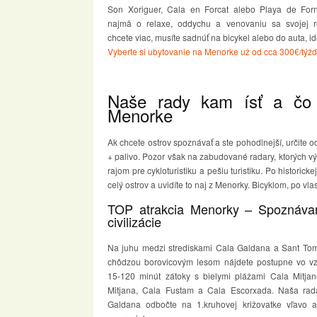
Son Xoriguer, Cala en Forcat alebo Playa de Forne
najmä o relaxe, oddychu a venovaniu sa svojej r
chcete viac, musíte sadnúť na bicykel alebo do auta, i
Vyberte si ubytovanie na Menorke už od cca 300€/týž
Naše rady kam ísť a čo 
Menorke
Ak chcete ostrov spoznávať a ste pohodlnejší, určite
+ palivo. Pozor však na zabudované radary, ktorých vý
rajom pre cykloturistiku a pešiu turistiku. Po historic
celý ostrov a uvidíte to naj z Menorky. Bicyklom, po v
TOP atrakcia Menorky – Spoznávan
civilizácie
Na juhu medzi strediskami Cala Galdana a Sant To
chôdzou borovicovým lesom nájdete postupne vo vzd
15-120 minút zátoky s bielymi plážami Cala Mitjan
Mitjana, Cala Fustam a Cala Escorxada. Naša rad
Galdana odbočte na 1.kruhovej križovatke vľavo a