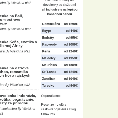
uára By Všetci na pláž
dovolenky so službami
all inclusive s najlepšou
konečnou cenou
enka na Bali,
om ostrove
ézie
Dominikána
od 1290€
uára By Všetci na pláž
Egypt
od 449€
Emiráty
od 959€
enka Keňa, exotika v
Kapverdy
od 1089€
čiernej Afriky
Keňa
od 1249€
ára By Všetci na pláž
Maledivy
od 1959€
Maurícius
od 1389€
enka na ostrove
Srí Lanka
od 1249€
thos, romantika
ch hôr a rajských
Zanzibar
od 1049€
bra By Všetci na pláž
Turecko
od 549€
Odporúčame:
ovolenka Indonézia,
xotika, poznávanie,
esty za prírodou
Recenze hotelů
a
1 septembra By Všetci na
cestovní pojištění
a
Blog
láž
SnowTrex