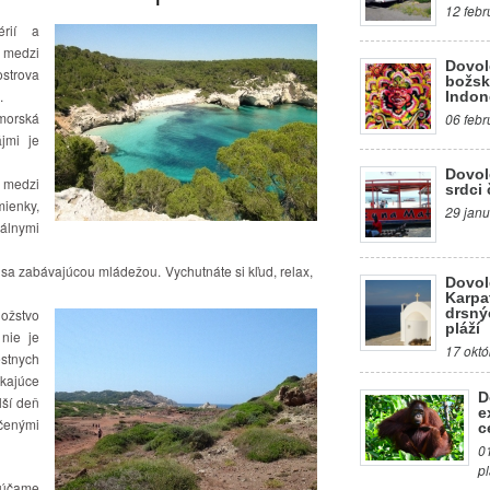
12 febr
érií a
 medzi
Dovol
strova
božsk
.
Indon
 morská
06 febr
jmi je
Dovol
 medzi
srdci 
ienky,
29 janu
eálnymi
 sa zabávajúcou mládežou. Vychutnáte si kľud, relax,
Dovol
Karpa
drsný
ožstvo
pláží
nie je
17 októ
stnych
kajúce
D
lší deň
e
čenými
c
0
p
rúčame