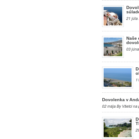
Dovol
súlad
21 júla
Naše 
dovol
03 júna
D
o
1
Dovolenka v Anda
02 mája By Všetci na 
D
T
2