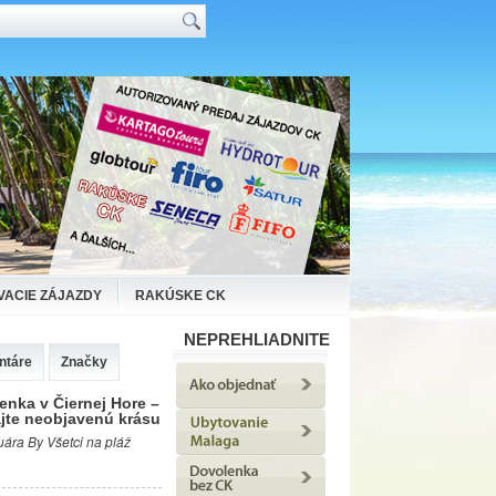
VACIE ZÁJAZDY
RAKÚSKE CK
NEPREHLIADNITE
ntáre
Značky
enka v Čiernej Hore –
jte neobjavenú krásu
uára By Všetci na pláž