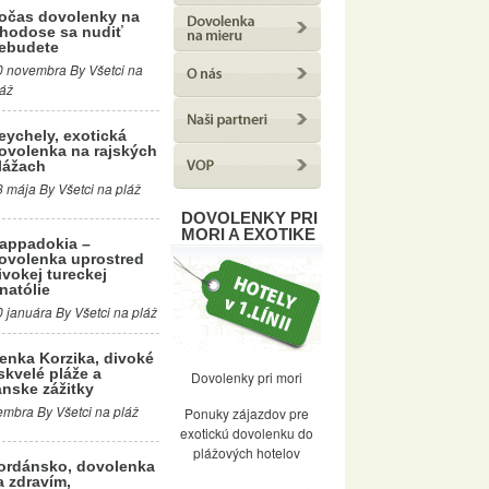
očas dovolenky na
hodose sa nudiť
ebudete
0 novembra By Všetci na
láž
eychely, exotická
ovolenka na rajských
lážach
3 mája By Všetci na pláž
DOVOLENKY PRI
MORI A EXOTIKE
appadokia –
ovolenka uprostred
ivokej tureckej
natólie
0 januára By Všetci na pláž
enka Korzika, divoké
skvelé pláže a
Dovolenky pri mori
nske zážitky
mbra By Všetci na pláž
Ponuky zájazdov pre
exotickú dovolenku do
plážových hotelov
ordánsko, dovolenka
a zdravím,