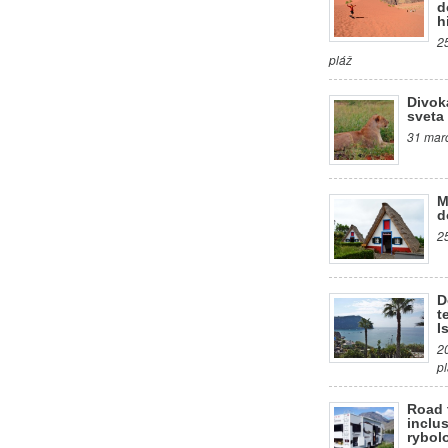
d
h
2
pláž
Divok
sveta
31 marc
M
d
2
D
t
I
2
p
Road 
inclus
rybol