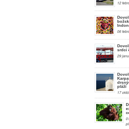
12 febr
Dovol
božsk
Indon
06 febr
Dovol
srdci 
29 janu
Dovol
Karpa
drsný
pláží
17 októ
D
e
c
0
p