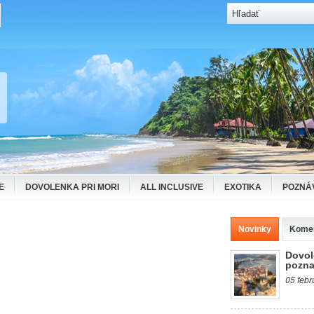
E
DOVOLENKA PRI MORI
ALL INCLUSIVE
EXOTIKA
POZNÁ
Novinky
Kome
Dovol
pozna
05 febr