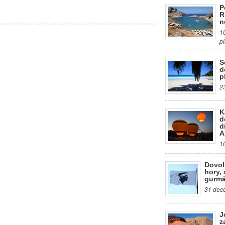
P
R
n
1
p
S
d
p
2
K
d
d
A
1
Dovol
hory, 
gurmá
31 dece
J
z