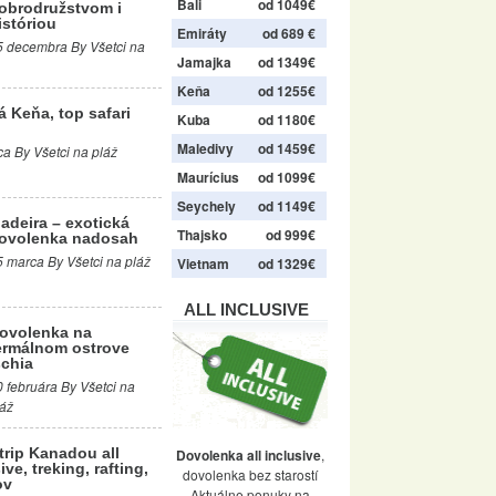
Bali
od 1049€
obrodružstvom i
istóriou
Emiráty
od 689 €
5 decembra By Všetci na
Jamajka
od 1349€
Keňa
od 1255€
á Keňa, top safari
Kuba
od 1180€
Maledivy
od 1459€
a By Všetci na pláž
Maurícius
od 1099€
Seychely
od 1149€
adeira – exotická
Thajsko
od 999€
ovolenka nadosah
5 marca By Všetci na pláž
Vietnam
od 1329€
ALL INCLUSIVE
ovolenka na
ermálnom ostrove
schia
0 februára By Všetci na
láž
trip Kanadou all
Dovolenka all inclusive
,
ive, treking, rafting,
dovolenka bez starostí
ov
Aktuálne ponuky na