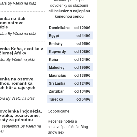
uára By Všetci na pláž
dovolenky so službami
all inclusive s najlepšou
konečnou cenou
enka na Bali,
om ostrove
ézie
Dominikána
od 1290€
uára By Všetci na pláž
Egypt
od 449€
Emiráty
od 959€
enka Keňa, exotika v
Kapverdy
od 1089€
čiernej Afriky
Keňa
od 1249€
ára By Všetci na pláž
Maledivy
od 1959€
Maurícius
od 1389€
enka na ostrove
Srí Lanka
od 1249€
thos, romantika
ch hôr a rajských
Zanzibar
od 1049€
bra By Všetci na pláž
Turecko
od 549€
Odporúčame:
ovolenka Indonézia,
xotika, poznávanie,
esty za prírodou
Recenze hotelů
a
1 septembra By Všetci na
cestovní pojištění
a
Blog
láž
SnowTrex