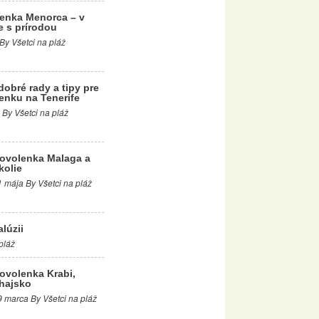
enka Menorca – v
e s prírodou
 By Všetci na pláž
dobré rady a tipy pre
enku na Tenerife
 By Všetci na pláž
ovolenka Malaga a
kolie
1 mája By Všetci na pláž
lúzii
pláž
ovolenka Krabi,
hajsko
9 marca By Všetci na pláž