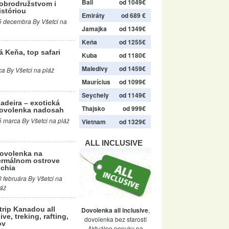
Bali
od 1049€
obrodružstvom i
istóriou
Emiráty
od 689 €
5 decembra By Všetci na
Jamajka
od 1349€
Keňa
od 1255€
á Keňa, top safari
Kuba
od 1180€
Maledivy
od 1459€
a By Všetci na pláž
Maurícius
od 1099€
Seychely
od 1149€
adeira – exotická
Thajsko
od 999€
ovolenka nadosah
5 marca By Všetci na pláž
Vietnam
od 1329€
ALL INCLUSIVE
ovolenka na
ermálnom ostrove
schia
0 februára By Všetci na
láž
trip Kanadou all
Dovolenka all inclusive
,
ive, treking, rafting,
dovolenka bez starostí
ov
Aktuálne ponuky na