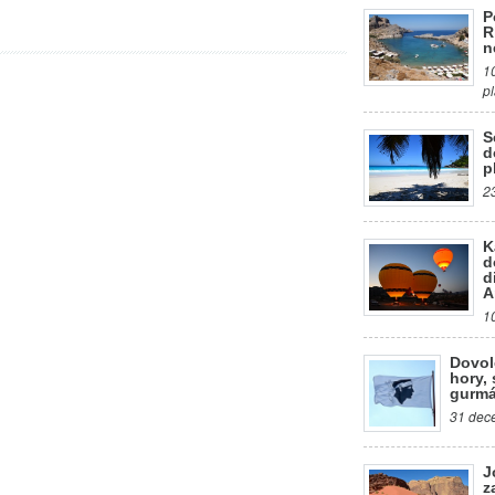
P
R
n
1
p
S
d
p
2
K
d
d
A
1
Dovol
hory, 
gurmá
31 dece
J
z