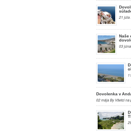
Dovol
súlad
21 júla
Naše 
dovol
03 júna
D
o
1
Dovolenka v Anda
02 mája By Všetci na 
D
T
2