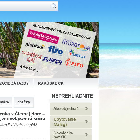
VACIE ZÁJAZDY
RAKÚSKE CK
NEPREHLIADNITE
ntáre
Značky
enka v Čiernej Hore –
jte neobjavenú krásu
uára By Všetci na pláž