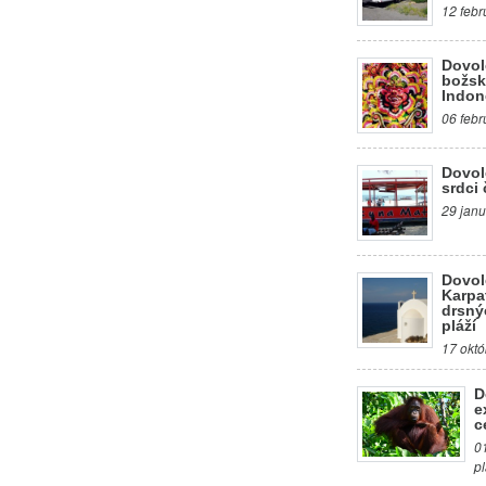
12 febr
Dovol
božsk
Indon
06 febr
Dovol
srdci 
29 janu
Dovol
Karpa
drsný
pláží
17 októ
D
e
c
0
p