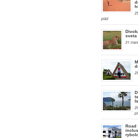
d
h
2
pláž
Divok
sveta
31 marc
M
d
2
D
t
I
2
p
Road 
inclus
rybol