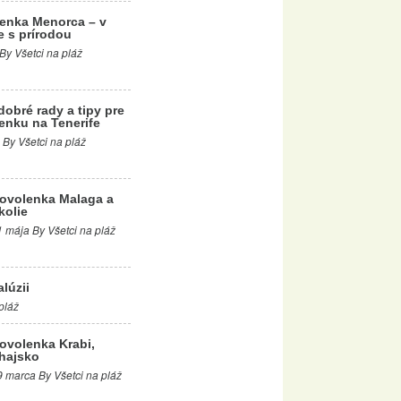
enka Menorca – v
e s prírodou
 By Všetci na pláž
dobré rady a tipy pre
enku na Tenerife
 By Všetci na pláž
ovolenka Malaga a
kolie
1 mája By Všetci na pláž
lúzii
pláž
ovolenka Krabi,
hajsko
9 marca By Všetci na pláž