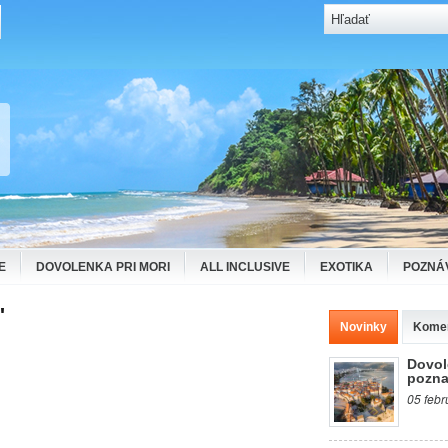
E
DOVOLENKA PRI MORI
ALL INCLUSIVE
EXOTIKA
POZNÁ
"
Novinky
Kome
Dovol
pozna
05 febr