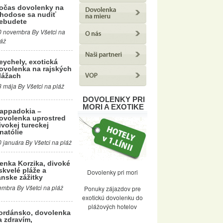
očas dovolenky na
hodose sa nudiť
ebudete
0 novembra By Všetci na
láž
eychely, exotická
ovolenka na rajských
lážach
3 mája By Všetci na pláž
DOVOLENKY PRI
MORI A EXOTIKE
appadokia –
ovolenka uprostred
ivokej tureckej
natólie
0 januára By Všetci na pláž
enka Korzika, divoké
skvelé pláže a
Dovolenky pri mori
nske zážitky
mbra By Všetci na pláž
Ponuky zájazdov pre
exotickú dovolenku do
plážových hotelov
ordánsko, dovolenka
a zdravím,