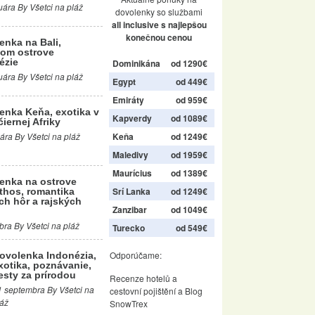
uára By Všetci na pláž
dovolenky so službami
all inclusive s najlepšou
konečnou cenou
enka na Bali,
om ostrove
ézie
Dominikána
od 1290€
uára By Všetci na pláž
Egypt
od 449€
Emiráty
od 959€
enka Keňa, exotika v
Kapverdy
od 1089€
čiernej Afriky
Keňa
od 1249€
ára By Všetci na pláž
Maledivy
od 1959€
Maurícius
od 1389€
enka na ostrove
Srí Lanka
od 1249€
thos, romantika
ch hôr a rajských
Zanzibar
od 1049€
bra By Všetci na pláž
Turecko
od 549€
Odporúčame:
ovolenka Indonézia,
xotika, poznávanie,
esty za prírodou
Recenze hotelů
a
1 septembra By Všetci na
cestovní pojištění
a
Blog
láž
SnowTrex