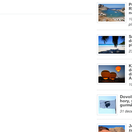
P
R
n
1
p
S
d
p
2
K
d
d
A
1
Dovol
hory, 
gurmá
31 dece
J
z