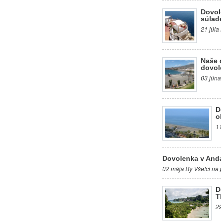
Dovol
súlad
21 júla
Naše 
dovol
03 júna
D
o
1
Dovolenka v Anda
02 mája By Všetci na 
D
T
2