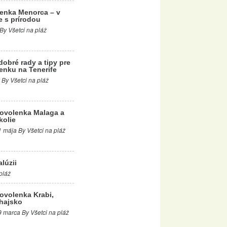
enka Menorca – v
e s prírodou
 By Všetci na pláž
dobré rady a tipy pre
enku na Tenerife
 By Všetci na pláž
ovolenka Malaga a
kolie
1 mája By Všetci na pláž
lúzii
pláž
ovolenka Krabi,
hajsko
9 marca By Všetci na pláž