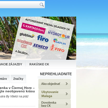
VACIE ZÁJAZDY
RAKÚSKE CK
NEPREHLIADNITE
ntáre
Značky
enka v Čiernej Hore –
jte neobjavenú krásu
uára By Všetci na pláž