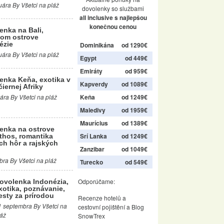
uára By Všetci na pláž
dovolenky so službami
all inclusive s najlepšou
konečnou cenou
enka na Bali,
om ostrove
ézie
Dominikána
od 1290€
uára By Všetci na pláž
Egypt
od 449€
Emiráty
od 959€
enka Keňa, exotika v
Kapverdy
od 1089€
čiernej Afriky
Keňa
od 1249€
ára By Všetci na pláž
Maledivy
od 1959€
Maurícius
od 1389€
enka na ostrove
Srí Lanka
od 1249€
thos, romantika
ch hôr a rajských
Zanzibar
od 1049€
bra By Všetci na pláž
Turecko
od 549€
Odporúčame:
ovolenka Indonézia,
xotika, poznávanie,
esty za prírodou
Recenze hotelů
a
1 septembra By Všetci na
cestovní pojištění
a
Blog
láž
SnowTrex