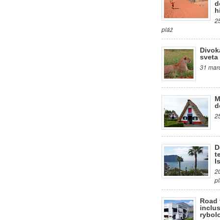
d
h
2
pláž
Divok
sveta
31 marc
M
d
2
D
t
I
2
p
Road 
inclus
rybol