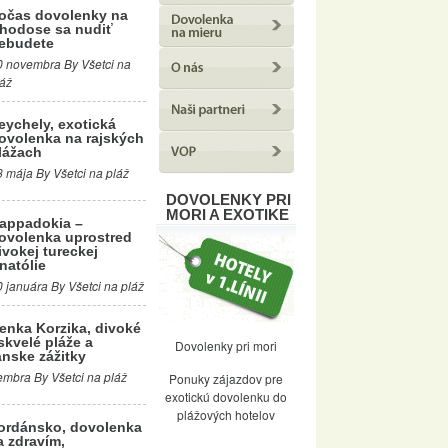
očas dovolenky na
hodose sa nudiť
ebudete
0 novembra By Všetci na
láž
eychely, exotická
ovolenka na rajských
lážach
3 mája By Všetci na pláž
DOVOLENKY PRI
MORI A EXOTIKE
appadokia –
ovolenka uprostred
ivokej tureckej
natólie
0 januára By Všetci na pláž
enka Korzika, divoké
skvelé pláže a
Dovolenky pri mori
nske zážitky
mbra By Všetci na pláž
Ponuky zájazdov pre
exotickú dovolenku do
plážových hotelov
ordánsko, dovolenka
a zdravím,