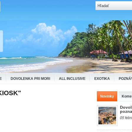
E
DOVOLENKA PRI MORI
ALL INCLUSIVE
EXOTIKA
POZNÁ
KIOSK"
Novinky
Kome
Dovol
pozna
05 febr