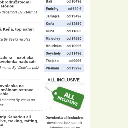
Bali
od 1049€
obrodružstvom i
istóriou
Emiráty
od 689 €
5 decembra By Všetci na
Jamajka
od 1349€
Keňa
od 1255€
á Keňa, top safari
Kuba
od 1180€
Maledivy
od 1459€
a By Všetci na pláž
Maurícius
od 1099€
Seychely
od 1149€
adeira – exotická
Thajsko
od 999€
ovolenka nadosah
5 marca By Všetci na pláž
Vietnam
od 1329€
ALL INCLUSIVE
ovolenka na
ermálnom ostrove
schia
0 februára By Všetci na
láž
trip Kanadou all
Dovolenka all inclusive
,
ive, treking, rafting,
dovolenka bez starostí
ov
Aktuálne ponuky na