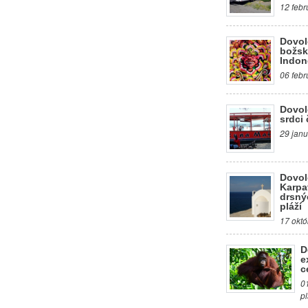
12 febr
Dovol
božsk
Indon
06 febr
Dovol
srdci 
29 janu
Dovol
Karpa
drsný
pláží
17 októ
D
e
c
0
p