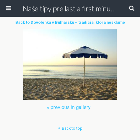
Naše tipy pre last a first minute dovolenky
Back to Dovolenka v Bulharsku – tradícia, ktorá nesklame
« previous in gallery
Back to top