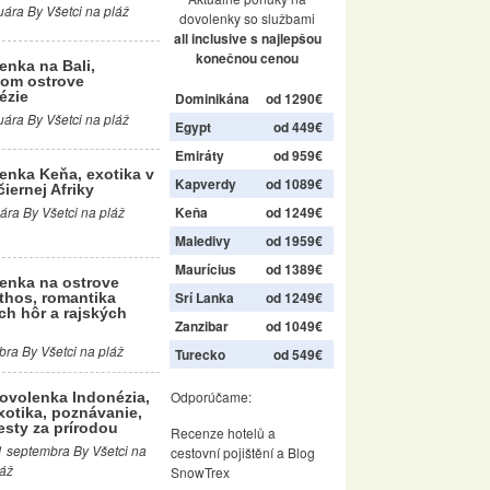
uára By Všetci na pláž
dovolenky so službami
all inclusive s najlepšou
konečnou cenou
enka na Bali,
om ostrove
ézie
Dominikána
od 1290€
uára By Všetci na pláž
Egypt
od 449€
Emiráty
od 959€
enka Keňa, exotika v
Kapverdy
od 1089€
čiernej Afriky
Keňa
od 1249€
ára By Všetci na pláž
Maledivy
od 1959€
Maurícius
od 1389€
enka na ostrove
Srí Lanka
od 1249€
thos, romantika
ch hôr a rajských
Zanzibar
od 1049€
bra By Všetci na pláž
Turecko
od 549€
Odporúčame:
ovolenka Indonézia,
xotika, poznávanie,
esty za prírodou
Recenze hotelů
a
1 septembra By Všetci na
cestovní pojištění
a
Blog
láž
SnowTrex