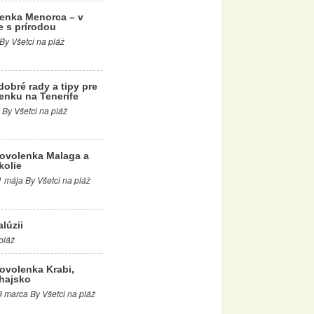
enka Menorca – v
e s prírodou
 By Všetci na pláž
dobré rady a tipy pre
enku na Tenerife
 By Všetci na pláž
ovolenka Malaga a
kolie
1 mája By Všetci na pláž
lúzii
pláž
ovolenka Krabi,
hajsko
9 marca By Všetci na pláž