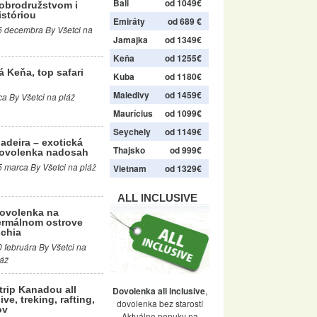
Bali
od 1049€
obrodružstvom i
istóriou
Emiráty
od 689 €
5 decembra By Všetci na
Jamajka
od 1349€
Keňa
od 1255€
á Keňa, top safari
Kuba
od 1180€
Maledivy
od 1459€
a By Všetci na pláž
Maurícius
od 1099€
Seychely
od 1149€
adeira – exotická
Thajsko
od 999€
ovolenka nadosah
5 marca By Všetci na pláž
Vietnam
od 1329€
ALL INCLUSIVE
ovolenka na
ermálnom ostrove
schia
0 februára By Všetci na
láž
trip Kanadou all
Dovolenka all inclusive
,
ive, treking, rafting,
dovolenka bez starostí
ov
Aktuálne ponuky na