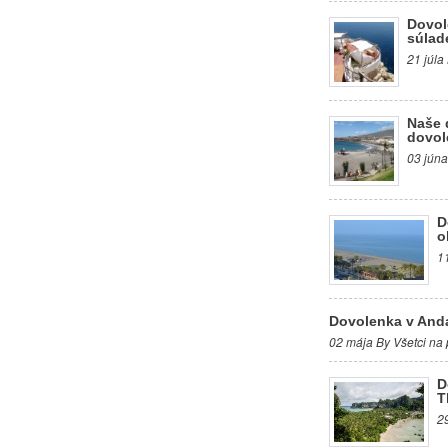
Dovol
súlad
21 júla
Naše 
dovol
03 júna
D
o
1
Dovolenka v Anda
02 mája By Všetci na 
D
T
2